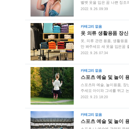
벨벳 옷을 입은 꿈 나쁜 징조
람이 연달아 병어 걸리게 된다
2022. 9. 26. 09:39
혼 남성이 꿈에 벨벳 옷을 입
징조의 꿈이다. 앞길에 여러 
다. 벨벳을 구입한 꿈 좋은 징
카테고리 없음
병에 걸릴 꿈입니다. 가죽 잠바
옷 의류 생활용품 장신
옷, 의류 관련 용품, 생활용
만 봐주세요 새 옷을 입은꿈 
조의 꿈이다. 주변 사람을 조
2022. 9. 26. 07:34
않은 징조의 꿈이다. 당신 생
하게 된다. 주인이나 직장상사
을 벗은 꿈 좋은 징조의 꿈이
카테고리 없음
사적 비밀을 알게 된다. ..
스포츠 예술 및 놀이 
스포츠와 예술, 놀이용품, 장
주세요 아이와 그네를 뛰고 논
불길한 징조의 꿈이다. 특히 
2022. 9. 23. 18:20
맺는다. 자신이 그네를 뛰는 꿈
조의 꿈이다. 사람들의 질책을
다. 인형을 본 꿈 좋은 징조의
카테고리 없음
꿈을 꾸면 결혼하여 새 살림..
스포츠 예술 및 놀이 
스포츠 나 예술에 관련된 꿈해