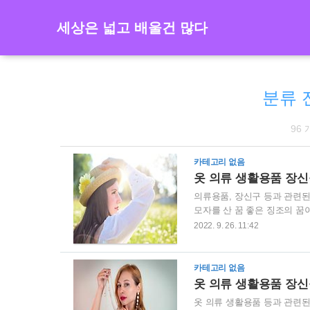
세상은 넓고 배울건 많다
분류 
96
카테고리 없음
옷 의류 생활용품 장신
의류용품, 장신구 등과 관련
모자를 산 꿈 좋은 징조의 꿈
나 모자 쓰는 습관이 없는 사
2022. 9. 26. 11:42
모자를 쓴 꿈 나쁜 징조의 꿈
을 받게 된다. 모자를 벗는 꿈
불길한 징조의 꿈이다. 중병으
카테고리 없음
사귀게 된다. 새 신발을 ..
옷 의류 생활용품 장신
옷 의류 생활용품 등과 관련