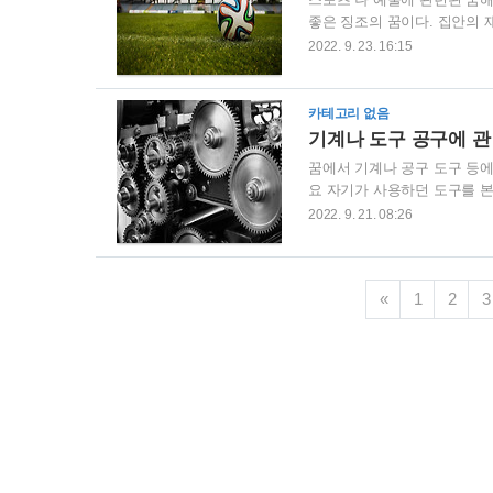
좋은 징조의 꿈이다. 집안의 
징조다. 군인이 북을 보면 고
2022. 9. 23. 16:15
하게 된다. 하지만 미혼 여성
하여 자식을 낳게 되는 태몽이
낳게 된다. 피아노가 보인 꿈
카테고리 없음
연주하는 것을 듣는 꿈 좋은..
기계나 도구 공구에 
꿈에서 기계나 공구 도구 등
요 자기가 사용하던 도구를 본
업자는 전에 없었던 좋은 운이
2022. 9. 21. 08:26
난이 닥치게 된다. 새 도구를
인 꿈 좋은 징조의 꿈이다. 
꿈이다. 난관이 생기게 되나 
«
1
2
3
사업에 많은 라이벌이 나타나게